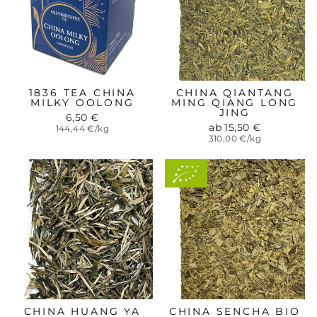
1836 TEA CHINA
CHINA QIANTANG
MILKY OOLONG
MING QIANG LONG
JING
6,50 €
ab 15,50 €
144,44 €/kg
310,00 €/kg
Aus
kontrolliert-
biologischem
Anbau
CHINA HUANG YA
CHINA SENCHA BIO