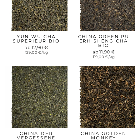
YUN WU CHA
CHINA GREEN PU
SUPERIEUR BIO
ERH SHENG CHA
BIO
ab 12,90 €
ab 11,90 €
129,00 €/kg
119,00 €/kg
CHINA DER
CHINA GOLDEN
VERGESSENE
MONKEY