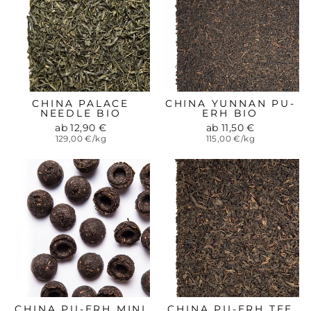
CHINA PALACE
CHINA YUNNAN PU-
NEEDLE BIO
ERH BIO
ab 12,90 €
ab 11,50 €
129,00 €/kg
115,00 €/kg
CHINA PU-ERH MINI
CHINA PU-ERH TEE