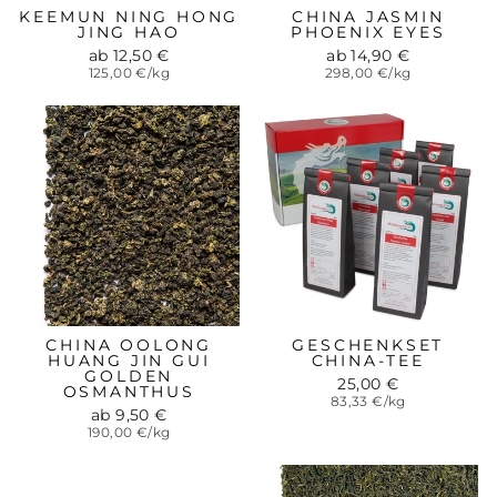
KEEMUN NING HONG
CHINA JASMIN
JING HAO
PHOENIX EYES
ab 12,50 €
ab 14,90 €
125,00 €/kg
298,00 €/kg
CHINA OOLONG
GESCHENKSET
HUANG JIN GUI
CHINA-TEE
GOLDEN
25,00 €
OSMANTHUS
83,33 €/kg
ab 9,50 €
190,00 €/kg