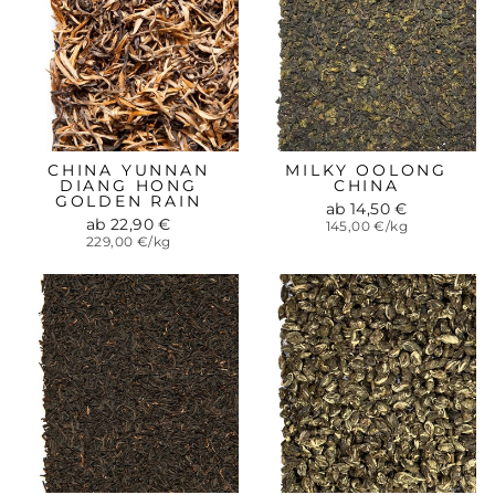
CHINA YUNNAN
MILKY OOLONG
DIANG HONG
CHINA
GOLDEN RAIN
ab 14,50 €
ab 22,90 €
145,00 €/kg
229,00 €/kg