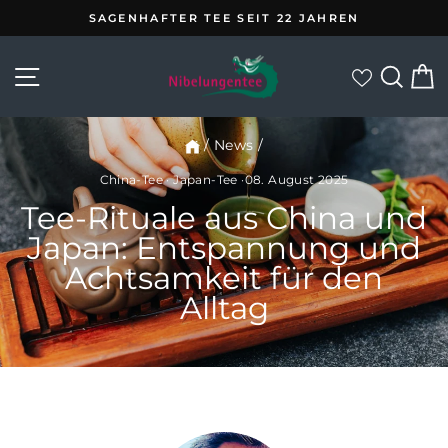
Direkt
SAGENHAFTER TEE SEIT 22 JAHREN
zum
Pause
Inhalt
Diashow
Seitennavigation
Suc
E
zur Wunsc
/
News
/
China-Tee
·
Japan-Tee
·
08. August 2025
Tee-Rituale aus China und
Japan: Entspannung und
Achtsamkeit für den
Alltag