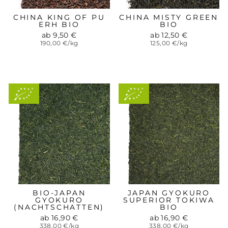
CHINA KING OF PU
CHINA MISTY GREEN
ERH BIO
BIO
ab 9,50 €
ab 12,50 €
190,00 €/kg
125,00 €/kg
Aus
Aus
kontrolliert-
kontrolliert-
biologischem
biologischem
Anbau
Anbau
BIO-JAPAN
JAPAN GYOKURO
GYOKURO
SUPERIOR TOKIWA
(NACHTSCHATTEN)
BIO
ab 16,90 €
ab 16,90 €
338,00 €/kg
338,00 €/kg