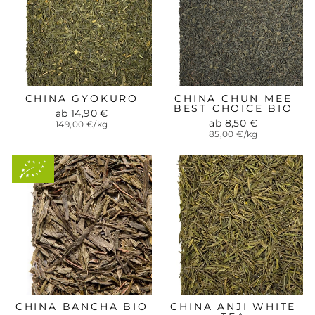
CHINA GYOKURO
CHINA CHUN MEE
BEST CHOICE BIO
ab 14,90 €
ab 8,50 €
149,00 €/kg
85,00 €/kg
Aus
kontrolliert-
biologischem
Anbau
CHINA BANCHA BIO
CHINA ANJI WHITE