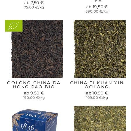
TEA
ab 7,50 €
ab 19,50 €
75,00 €/kg
390,00 €/kg
Aus
kontrolliert-
biologischem
Anbau
OOLONG CHINA DA
CHINA TI KUAN YIN
HONG PAO BIO
OOLONG
ab 9,50 €
ab 10,90 €
190,00 €/kg
109,00 €/kg