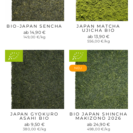
BIO-JAPAN SENCHA
JAPAN MATCHA
UJICHA BIO
ab 14,90 €
ab 13,90 €
149,00 €/kg
556,00 €/kg
Aus
Aus
kontrolliert-
kontrolliert-
biologischem
biologischem
Anbau
Anbau
NEU
JAPAN GYOKURO
BIO JAPAN SHINCHA
ASAHI BIO
MAKIZONO 2026
ab 9,50 €
ab 24,90 €
380,00 €/kg
498,00 €/kg