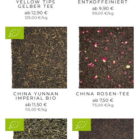
YELLOW TIPS
ENTKOFFEINIERT
GELBER TEE
ab 9,90 €
ab 12,90 €
99,00 €/kg
129,00 €/kg
Aus
kontrolliert-
biologischem
Anbau
CHINA YUNNAN
CHINA ROSEN-TEE
IMPERIAL BIO
ab 7,50 €
ab 11,50 €
75,00 €/kg
115,00 €/kg
Aus
Aus
kontrolliert-
kontrolliert-
biologischem
biologischem
Anbau
Anbau