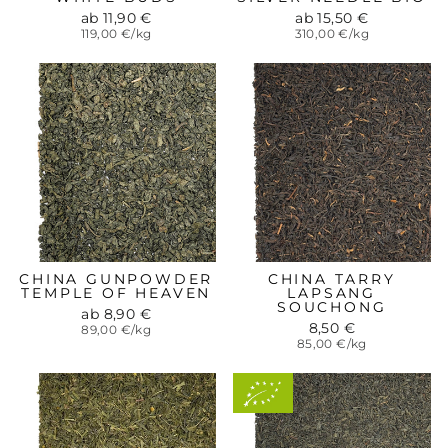
ab 11,90 €
ab 15,50 €
119,00 €/kg
310,00 €/kg
CHINA GUNPOWDER
CHINA TARRY
TEMPLE OF HEAVEN
LAPSANG
SOUCHONG
ab 8,90 €
8,50 €
89,00 €/kg
85,00 €/kg
Aus
kontrolliert-
biologischem
Anbau