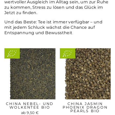
wertvoller Ausgleich im Alltag sein, um zur Ruhe
zu kommen, Stress zu lösen und das Glück im
Jetzt zu finden.
Und das Beste: Tee ist immer verfügbar – und
mit jedem Schluck wächst die Chance auf
Entspannung und Bewusstheit
Aus
Aus
kontrolliert-
kontrolliert-
biologischem
biologischem
Anbau
Anbau
CHINA NEBEL- UND
CHINA JASMIN
WOLKENTEE BIO
PHOENIX DRAGON
PEARLS BIO
ab 9,50 €