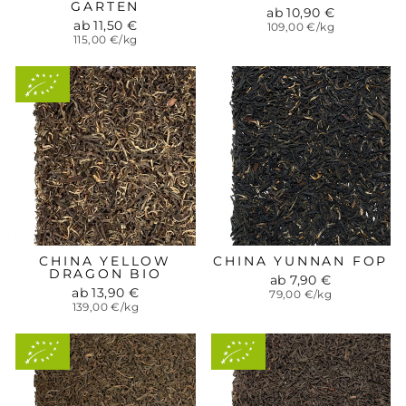
GARTEN
ab 10,90 €
ab 11,50 €
109,00 €/kg
115,00 €/kg
Aus
kontrolliert-
biologischem
Anbau
CHINA YELLOW
CHINA YUNNAN FOP
DRAGON BIO
ab 7,90 €
ab 13,90 €
79,00 €/kg
139,00 €/kg
Aus
Aus
kontrolliert-
kontrolliert-
biologischem
biologischem
Anbau
Anbau