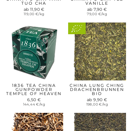
TUO CHA
VANILLE
ab 11,90 €
ab 7,90 €
119,00 €/kg
79,00 €/kg
Aus
kontrolliert-
biologischem
Anbau
1836 TEA CHINA
CHINA LUNG CHING
GUNPOWDER
DRACHENBRUNNEN
TEMPLE OF HEAVEN
BIO
6,50 €
ab 9,90 €
144,44 €/kg
198,00 €/kg